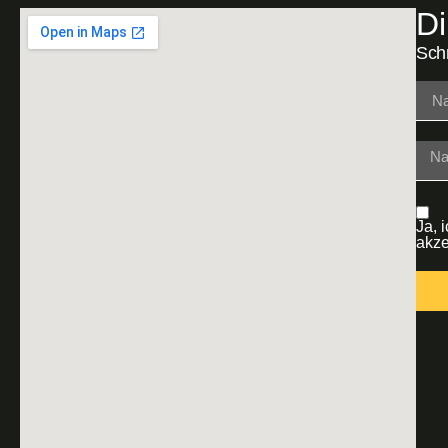
Di
Schr
Ja, 
akze