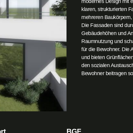
modernes Design mit ei
klaren, strukturierten
mehreren Baukörpern, 
Die Fassaden sind durc
Gebäudehöhen und Ano
Raumnutzung und schaff
für die Bewohner. Die
und bieten Grünflächen
den sozialen Austausch
Bewohner beitragen sol
rt
BGF